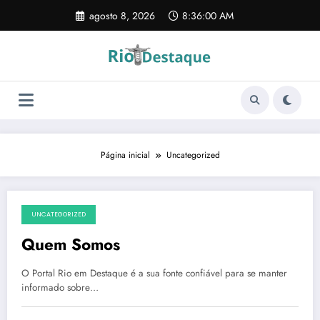
Pular
agosto 8, 2026
8:36:00 AM
para
o
conteúdo
Página inicial
Uncategorized
UNCATEGORIZED
janeiro 7, 2025
Quem Somos
O Portal Rio em Destaque é a sua fonte confiável para se manter
informado sobre…