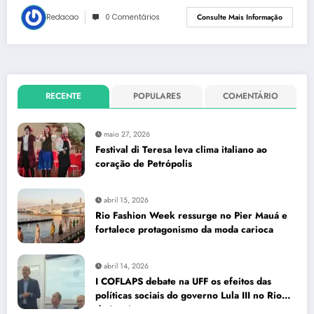
Redacao
0 Comentários
Consulte Mais Informação
RECENTE
POPULARES
COMENTÁRIO
maio 27, 2026
Festival di Teresa leva clima italiano ao
coração de Petrópolis
abril 15, 2026
Rio Fashion Week ressurge no Pier Mauá e
fortalece protagonismo da moda carioca
abril 14, 2026
I COFLAPS debate na UFF os efeitos das
políticas sociais do governo Lula III no Rio
de Janeiro