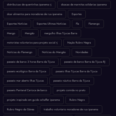
distribuicao de quentinhas ipanema rj
doacao de marmitas solidarias ipanema
doar alimentos para moradores de rua ipanema
Esportes
Esportes Notícias
Esportes Ultimas Notícias
Fla
Flamengo
Mengo
Mengão
mergulho Ilhas Tijucas Barra
motoristas voluntarios para projeto social rj
Nação Rubro Negra
Notícias do Flamengo
Notícias do Mengão
Novidades
passeio de barco 3 horas Barra da Tijuca
passeio de barco Barra da Tijuca RJ
passeio ecológico Barra da Tijuca
passeio Ilhas Tijucas Barra da Tijuca
passeio mar aberto Ilhas Tijucas
passeio náutico Barra da Tijuca
passeio Pantanal Carioca de barco
projeto comida no prato
projeto inspirado em guido schaffer ipanema
Rubro Negro
Rubro Negro da Gávea
trabalho voluntario moradores de rua ipanema