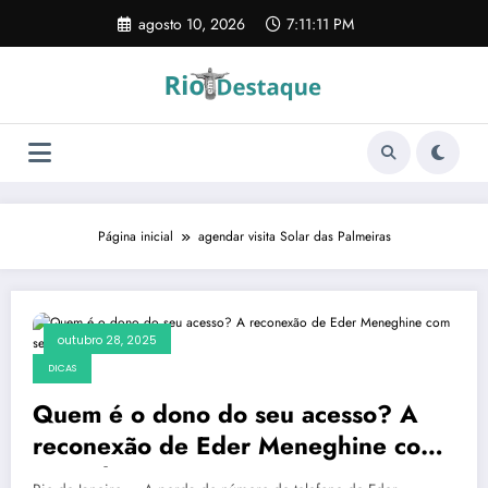
Pular
agosto 10, 2026
7:11:11 PM
para
o
conteúdo
Página inicial
agendar visita Solar das Palmeiras
outubro 28, 2025
DICAS
Quem é o dono do seu acesso? A
reconexão de Eder Meneghine com
seus clientes