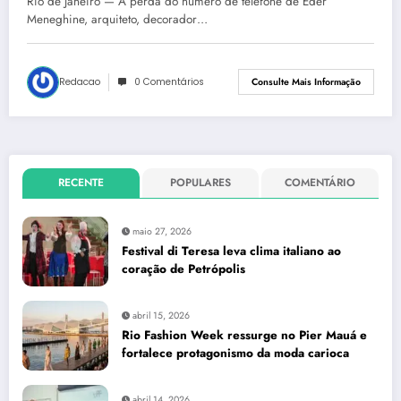
Rio de Janeiro — A perda do número de telefone de Eder
Meneghine, arquiteto, decorador…
Redacao
0 Comentários
Consulte Mais Informação
RECENTE
POPULARES
COMENTÁRIO
maio 27, 2026
Festival di Teresa leva clima italiano ao
coração de Petrópolis
abril 15, 2026
Rio Fashion Week ressurge no Pier Mauá e
fortalece protagonismo da moda carioca
abril 14, 2026