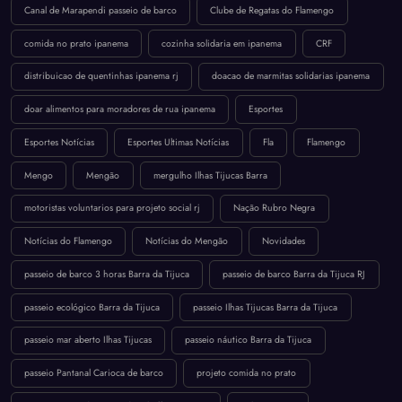
Canal de Marapendi passeio de barco
Clube de Regatas do Flamengo
comida no prato ipanema
cozinha solidaria em ipanema
CRF
distribuicao de quentinhas ipanema rj
doacao de marmitas solidarias ipanema
doar alimentos para moradores de rua ipanema
Esportes
Esportes Notícias
Esportes Ultimas Notícias
Fla
Flamengo
Mengo
Mengão
mergulho Ilhas Tijucas Barra
motoristas voluntarios para projeto social rj
Nação Rubro Negra
Notícias do Flamengo
Notícias do Mengão
Novidades
passeio de barco 3 horas Barra da Tijuca
passeio de barco Barra da Tijuca RJ
passeio ecológico Barra da Tijuca
passeio Ilhas Tijucas Barra da Tijuca
passeio mar aberto Ilhas Tijucas
passeio náutico Barra da Tijuca
passeio Pantanal Carioca de barco
projeto comida no prato