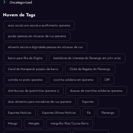
Uncategorized
Nuvem de Tags
acao social com escuta e acolhimento ipanema
ajudar pessoas em situacao de rua ipanema
alimento escuta e dignidade pessoas em situacao de rua
barco para Ilha da Gigóia
bastidores do interesse do flamengo em john arias
Canal de Marapendi passeio de barco
Clube de Regatas do Flamengo
comida no prato ipanema
cozinha solidaria em ipanema
CRF
distribuicao de quentinhas ipanema rj
doacao de marmitas solidarias ipanema
doar alimentos para moradores de rua ipanema
Esportes
Esportes Notícias
Esportes Ultimas Notícias
Fla
Flamengo
Mengo
Mengão
mergulho Ilhas Tijucas Barra