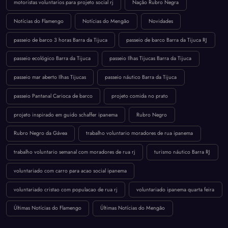
motoristas voluntarios para projeto social rj
Nação Rubro Negra
Notícias do Flamengo
Notícias do Mengão
Novidades
passeio de barco 3 horas Barra da Tijuca
passeio de barco Barra da Tijuca RJ
passeio ecológico Barra da Tijuca
passeio Ilhas Tijucas Barra da Tijuca
passeio mar aberto Ilhas Tijucas
passeio náutico Barra da Tijuca
passeio Pantanal Carioca de barco
projeto comida no prato
projeto inspirado em guido schaffer ipanema
Rubro Negro
Rubro Negro da Gávea
trabalho voluntario moradores de rua ipanema
trabalho voluntario semanal com moradores de rua rj
turismo náutico Barra RJ
voluntariado com carro para acao social ipanema
voluntariado cristao com populacao de rua rj
voluntariado ipanema quarta feira
Últimas Notícias do Flamengo
Últimas Notícias do Mengão