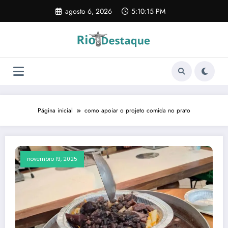
Pular
agosto 6, 2026
5:10:15 PM
para
o
conteúdo
Página inicial
como apoiar o projeto comida no prato
novembro 19, 2025