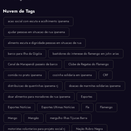
Nuvem de Tags
acao social com escuta e acolhimento ipanema
ajudar pessoas em situacao de rua ipanema
alimento escuta e dignidade pessoas em situacao de rua
barco para Ilha da Gigóia
bastidores do interesse do flamengo em john arias
Canal de Marapendi passeio de barco
Clube de Regatas do Flamengo
comida no prato ipanema
cozinha solidaria em ipanema
CRF
distribuicao de quentinhas ipanema rj
doacao de marmitas solidarias ipanema
doar alimentos para moradores de rua ipanema
Esportes
Esportes Notícias
Esportes Ultimas Notícias
Fla
Flamengo
Mengo
Mengão
mergulho Ilhas Tijucas Barra
motoristas voluntarios para projeto social rj
Nação Rubro Negra