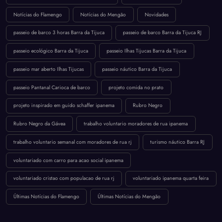
Notícias do Flamengo
Notícias do Mengão
Novidades
passeio de barco 3 horas Barra da Tijuca
passeio de barco Barra da Tijuca RJ
passeio ecológico Barra da Tijuca
passeio Ilhas Tijucas Barra da Tijuca
passeio mar aberto Ilhas Tijucas
passeio náutico Barra da Tijuca
passeio Pantanal Carioca de barco
projeto comida no prato
projeto inspirado em guido schaffer ipanema
Rubro Negro
Rubro Negro da Gávea
trabalho voluntario moradores de rua ipanema
trabalho voluntario semanal com moradores de rua rj
turismo náutico Barra RJ
voluntariado com carro para acao social ipanema
voluntariado cristao com populacao de rua rj
voluntariado ipanema quarta feira
Últimas Notícias do Flamengo
Últimas Notícias do Mengão