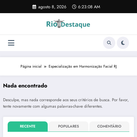
Pular
agosto 8, 2026
6:23:08 AM
para
o
conteúdo
Página inicial
Especialização em Harmonização Facial RJ
Nada encontrado
Desculpe, mas nada corresponde aos seus critérios de busca. Por favor,
tente novamente com algumas palavras-chave diferentes.
RECENTE
POPULARES
COMENTÁRIO