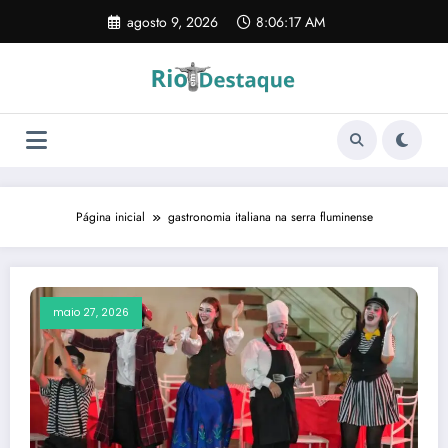
Pular
agosto 9, 2026
8:06:17 AM
para
o
conteúdo
Página inicial
gastronomia italiana na serra fluminense
maio 27, 2026