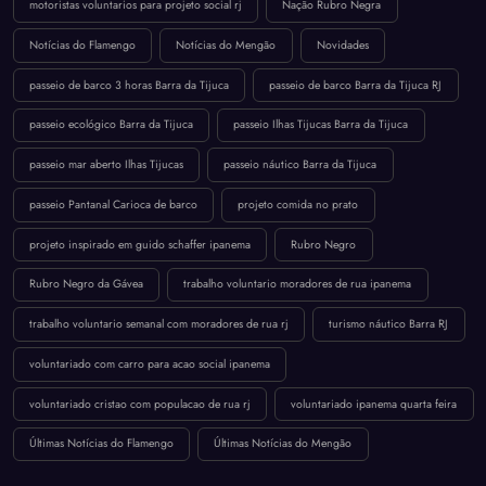
motoristas voluntarios para projeto social rj
Nação Rubro Negra
Notícias do Flamengo
Notícias do Mengão
Novidades
passeio de barco 3 horas Barra da Tijuca
passeio de barco Barra da Tijuca RJ
passeio ecológico Barra da Tijuca
passeio Ilhas Tijucas Barra da Tijuca
passeio mar aberto Ilhas Tijucas
passeio náutico Barra da Tijuca
passeio Pantanal Carioca de barco
projeto comida no prato
projeto inspirado em guido schaffer ipanema
Rubro Negro
Rubro Negro da Gávea
trabalho voluntario moradores de rua ipanema
trabalho voluntario semanal com moradores de rua rj
turismo náutico Barra RJ
voluntariado com carro para acao social ipanema
voluntariado cristao com populacao de rua rj
voluntariado ipanema quarta feira
Últimas Notícias do Flamengo
Últimas Notícias do Mengão