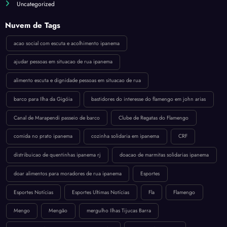
Uncategorized
Nuvem de Tags
acao social com escuta e acolhimento ipanema
ajudar pessoas em situacao de rua ipanema
alimento escuta e dignidade pessoas em situacao de rua
barco para Ilha da Gigóia
bastidores do interesse do flamengo em john arias
Canal de Marapendi passeio de barco
Clube de Regatas do Flamengo
comida no prato ipanema
cozinha solidaria em ipanema
CRF
distribuicao de quentinhas ipanema rj
doacao de marmitas solidarias ipanema
doar alimentos para moradores de rua ipanema
Esportes
Esportes Notícias
Esportes Ultimas Notícias
Fla
Flamengo
Mengo
Mengão
mergulho Ilhas Tijucas Barra