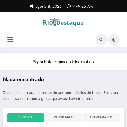
Pular
agosto 8, 2026
9:49:25 AM
para
o
conteúdo
Página inicial
grupo icônico brasileiro
Nada encontrado
Desculpe, mas nada corresponde aos seus critérios de busca. Por favor,
tente novamente com algumas palavras-chave diferentes.
RECENTE
POPULARES
COMENTÁRIO