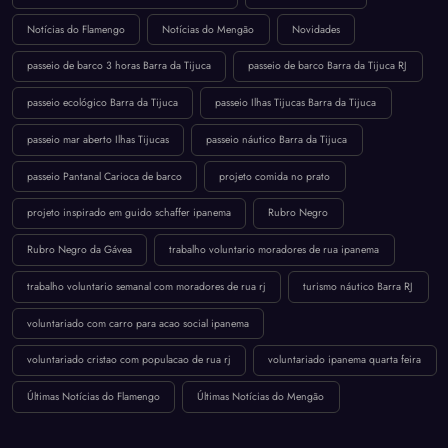
Notícias do Flamengo
Notícias do Mengão
Novidades
passeio de barco 3 horas Barra da Tijuca
passeio de barco Barra da Tijuca RJ
passeio ecológico Barra da Tijuca
passeio Ilhas Tijucas Barra da Tijuca
passeio mar aberto Ilhas Tijucas
passeio náutico Barra da Tijuca
passeio Pantanal Carioca de barco
projeto comida no prato
projeto inspirado em guido schaffer ipanema
Rubro Negro
Rubro Negro da Gávea
trabalho voluntario moradores de rua ipanema
trabalho voluntario semanal com moradores de rua rj
turismo náutico Barra RJ
voluntariado com carro para acao social ipanema
voluntariado cristao com populacao de rua rj
voluntariado ipanema quarta feira
Últimas Notícias do Flamengo
Últimas Notícias do Mengão