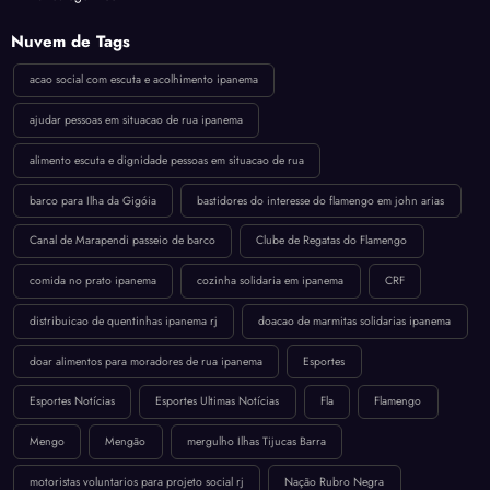
Nuvem de Tags
acao social com escuta e acolhimento ipanema
ajudar pessoas em situacao de rua ipanema
alimento escuta e dignidade pessoas em situacao de rua
barco para Ilha da Gigóia
bastidores do interesse do flamengo em john arias
Canal de Marapendi passeio de barco
Clube de Regatas do Flamengo
comida no prato ipanema
cozinha solidaria em ipanema
CRF
distribuicao de quentinhas ipanema rj
doacao de marmitas solidarias ipanema
doar alimentos para moradores de rua ipanema
Esportes
Esportes Notícias
Esportes Ultimas Notícias
Fla
Flamengo
Mengo
Mengão
mergulho Ilhas Tijucas Barra
motoristas voluntarios para projeto social rj
Nação Rubro Negra