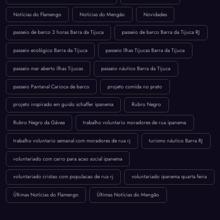
Notícias do Flamengo
Notícias do Mengão
Novidades
passeio de barco 3 horas Barra da Tijuca
passeio de barco Barra da Tijuca RJ
passeio ecológico Barra da Tijuca
passeio Ilhas Tijucas Barra da Tijuca
passeio mar aberto Ilhas Tijucas
passeio náutico Barra da Tijuca
passeio Pantanal Carioca de barco
projeto comida no prato
projeto inspirado em guido schaffer ipanema
Rubro Negro
Rubro Negro da Gávea
trabalho voluntario moradores de rua ipanema
trabalho voluntario semanal com moradores de rua rj
turismo náutico Barra RJ
voluntariado com carro para acao social ipanema
voluntariado cristao com populacao de rua rj
voluntariado ipanema quarta feira
Últimas Notícias do Flamengo
Últimas Notícias do Mengão