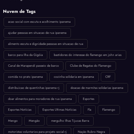
Nuvem de Tags
acao social com escuta e acolhimento ipanema
ajudar pessoas em situacao de rua ipanema
alimento escuta e dignidade pessoas em situacao de rua
barco para Ilha da Gigóia
bastidores do interesse do flamengo em john arias
Canal de Marapendi passeio de barco
Clube de Regatas do Flamengo
comida no prato ipanema
cozinha solidaria em ipanema
CRF
distribuicao de quentinhas ipanema rj
doacao de marmitas solidarias ipanema
doar alimentos para moradores de rua ipanema
Esportes
Esportes Notícias
Esportes Ultimas Notícias
Fla
Flamengo
Mengo
Mengão
mergulho Ilhas Tijucas Barra
motoristas voluntarios para projeto social rj
Nação Rubro Negra