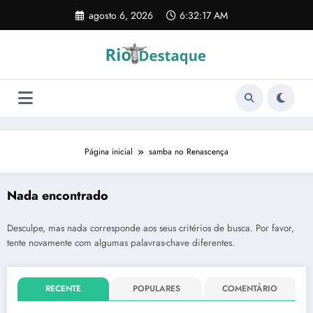
Pular
agosto 6, 2026
6:32:17 AM
para
o
conteúdo
Página inicial
samba no Renascença
Nada encontrado
Desculpe, mas nada corresponde aos seus critérios de busca. Por favor,
tente novamente com algumas palavras-chave diferentes.
RECENTE
POPULARES
COMENTÁRIO