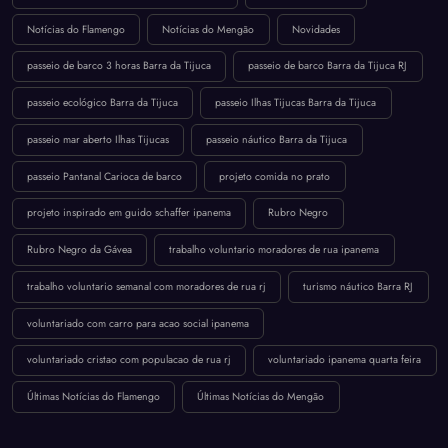
Notícias do Flamengo
Notícias do Mengão
Novidades
passeio de barco 3 horas Barra da Tijuca
passeio de barco Barra da Tijuca RJ
passeio ecológico Barra da Tijuca
passeio Ilhas Tijucas Barra da Tijuca
passeio mar aberto Ilhas Tijucas
passeio náutico Barra da Tijuca
passeio Pantanal Carioca de barco
projeto comida no prato
projeto inspirado em guido schaffer ipanema
Rubro Negro
Rubro Negro da Gávea
trabalho voluntario moradores de rua ipanema
trabalho voluntario semanal com moradores de rua rj
turismo náutico Barra RJ
voluntariado com carro para acao social ipanema
voluntariado cristao com populacao de rua rj
voluntariado ipanema quarta feira
Últimas Notícias do Flamengo
Últimas Notícias do Mengão