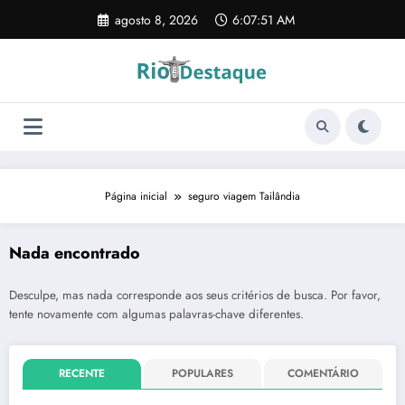
Pular
agosto 8, 2026
6:07:51 AM
para
o
conteúdo
Página inicial
seguro viagem Tailândia
Nada encontrado
Desculpe, mas nada corresponde aos seus critérios de busca. Por favor,
tente novamente com algumas palavras-chave diferentes.
RECENTE
POPULARES
COMENTÁRIO