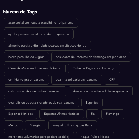
Nuvem de Tags
acao social com escuta e acolhimento ipanema
ajudar pessoas em situacao de rua ipanema
alimento escuta e dignidade pessoas em situacao de rua
barco para Ilha da Gigóia
bastidores do interesse do flamengo em john arias
Canal de Marapendi passeio de barco
Clube de Regatas do Flamengo
comida no prato ipanema
cozinha solidaria em ipanema
CRF
distribuicao de quentinhas ipanema rj
doacao de marmitas solidarias ipanema
doar alimentos para moradores de rua ipanema
Esportes
Esportes Notícias
Esportes Ultimas Notícias
Fla
Flamengo
Mengo
Mengão
mergulho Ilhas Tijucas Barra
motoristas voluntarios para projeto social rj
Nação Rubro Negra