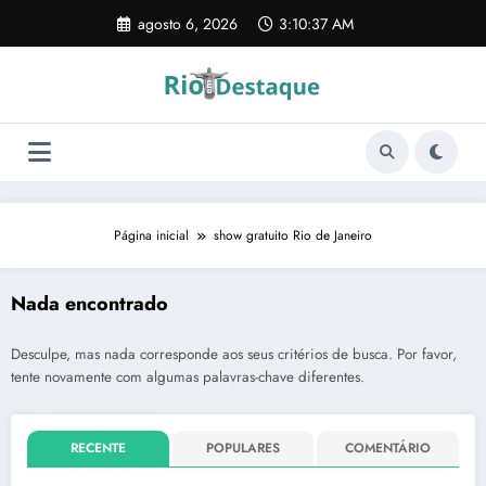
Pular
agosto 6, 2026
3:10:38 AM
para
o
conteúdo
Página inicial
show gratuito Rio de Janeiro
Nada encontrado
Desculpe, mas nada corresponde aos seus critérios de busca. Por favor,
tente novamente com algumas palavras-chave diferentes.
RECENTE
POPULARES
COMENTÁRIO