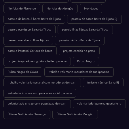
Notícias do Flamengo
Notícias do Mengão
Novidades
passeio de barco 3 horas Barra da Tijuca
passeio de barco Barra da Tijuca RJ
passeio ecológico Barra da Tijuca
passeio Ilhas Tijucas Barra da Tijuca
passeio mar aberto Ilhas Tijucas
passeio náutico Barra da Tijuca
passeio Pantanal Carioca de barco
projeto comida no prato
projeto inspirado em guido schaffer ipanema
Rubro Negro
Rubro Negro da Gávea
trabalho voluntario moradores de rua ipanema
trabalho voluntario semanal com moradores de rua rj
turismo náutico Barra RJ
voluntariado com carro para acao social ipanema
voluntariado cristao com populacao de rua rj
voluntariado ipanema quarta feira
Últimas Notícias do Flamengo
Últimas Notícias do Mengão