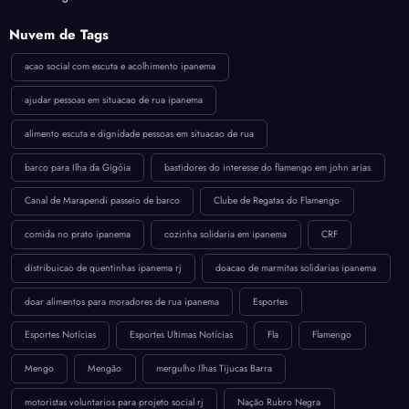
Nuvem de Tags
acao social com escuta e acolhimento ipanema
ajudar pessoas em situacao de rua ipanema
alimento escuta e dignidade pessoas em situacao de rua
barco para Ilha da Gigóia
bastidores do interesse do flamengo em john arias
Canal de Marapendi passeio de barco
Clube de Regatas do Flamengo
comida no prato ipanema
cozinha solidaria em ipanema
CRF
distribuicao de quentinhas ipanema rj
doacao de marmitas solidarias ipanema
doar alimentos para moradores de rua ipanema
Esportes
Esportes Notícias
Esportes Ultimas Notícias
Fla
Flamengo
Mengo
Mengão
mergulho Ilhas Tijucas Barra
motoristas voluntarios para projeto social rj
Nação Rubro Negra