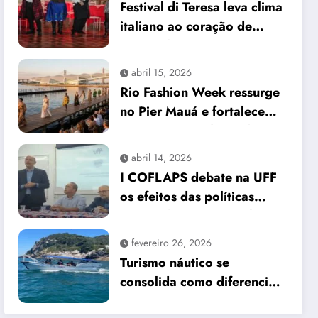
Festival di Teresa leva clima
italiano ao coração de
Petrópolis
abril 15, 2026
Rio Fashion Week ressurge
no Pier Mauá e fortalece
protagonismo da moda
carioca
abril 14, 2026
I COFLAPS debate na UFF
os efeitos das políticas
sociais do governo Lula III
no Rio de Janeiro
fevereiro 26, 2026
Turismo náutico se
consolida como diferencial
da Barra da Tijuca