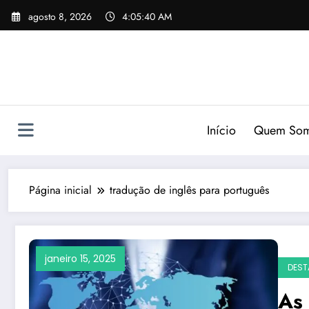
Pular
agosto 8, 2026
4:05:41 AM
para
o
conteúdo
Início
Quem So
Página inicial
tradução de inglês para português
janeiro 15, 2025
DEST
As