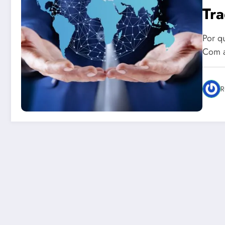
Tra
Por q
Com a
R