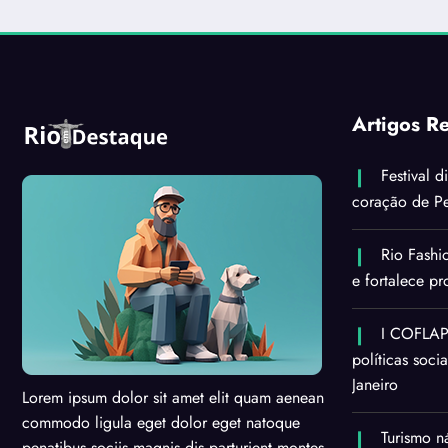
Artigos R
Festival d
coração de Pe
Rio Fashi
e fortalece p
I COFLAPS
políticas soci
Janeiro
Lorem ipsum dolor sit amet elit quam aenean
commodo ligula eget dolor eget natoque
Turismo n
penatibus sociis magnis dis parturient montes