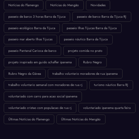
Notícias do Flamengo
Notícias do Mengão
Novidades
passeio de barco 3 horas Barra da Tijuca
passeio de barco Barra da Tijuca RJ
passeio ecológico Barra da Tijuca
passeio Ilhas Tijucas Barra da Tijuca
passeio mar aberto Ilhas Tijucas
passeio náutico Barra da Tijuca
passeio Pantanal Carioca de barco
projeto comida no prato
projeto inspirado em guido schaffer ipanema
Rubro Negro
Rubro Negro da Gávea
trabalho voluntario moradores de rua ipanema
trabalho voluntario semanal com moradores de rua rj
turismo náutico Barra RJ
voluntariado com carro para acao social ipanema
voluntariado cristao com populacao de rua rj
voluntariado ipanema quarta feira
Últimas Notícias do Flamengo
Últimas Notícias do Mengão