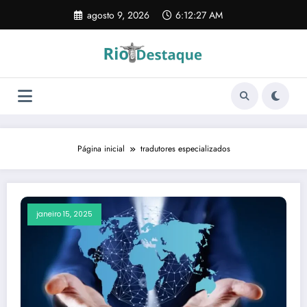
Pular
agosto 9, 2026
6:12:27 AM
para
o
conteúdo
Página inicial
tradutores especializados
janeiro 15, 2025