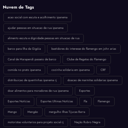
Nuvem de Tags
acao social com escuta e acolhimento ipanema
ajudar pessoas em situacao de rua ipanema
alimento escuta e dignidade pessoas em situacao de rua
barco para Ilha da Gigóia
bastidores do interesse do flamengo em john arias
Canal de Marapendi passeio de barco
Clube de Regatas do Flamengo
comida no prato ipanema
cozinha solidaria em ipanema
CRF
distribuicao de quentinhas ipanema rj
doacao de marmitas solidarias ipanema
doar alimentos para moradores de rua ipanema
Esportes
Esportes Notícias
Esportes Ultimas Notícias
Fla
Flamengo
Mengo
Mengão
mergulho Ilhas Tijucas Barra
motoristas voluntarios para projeto social rj
Nação Rubro Negra