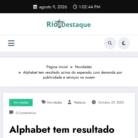
Pular
agosto 9, 2026
1:02:45 PM
para
o
conteúdo
Página inicial
Novidades
Alphabet tem resultado acima do esperado com demanda por
publicidade e serviços na nuvem
Novidades
Novidades
Redacao
Outubro 29, 2025
0 Comentários
Alphabet tem resultado