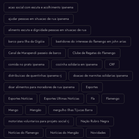
acao social com escuta e acolhimento ipanema
ajudar pessoas em situacao de rua ipanema
alimento escuta e dignidade pessoas em situacao de rua
barco para Ilha da Gigóia
bastidores do interesse do flamengo em john arias
Canal de Marapendi passeio de barco
Clube de Regatas do Flamengo
comida no prato ipanema
cozinha solidaria em ipanema
CRF
distribuicao de quentinhas ipanema rj
doacao de marmitas solidarias ipanema
doar alimentos para moradores de rua ipanema
Esportes
Esportes Notícias
Esportes Ultimas Notícias
Fla
Flamengo
Mengo
Mengão
mergulho Ilhas Tijucas Barra
motoristas voluntarios para projeto social rj
Nação Rubro Negra
Notícias do Flamengo
Notícias do Mengão
Novidades