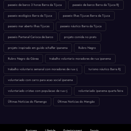
passeio de barco 3 horas Barra da Tijuca
passeio de barco Barra da Tijuca RJ
passeio ecológico Barra da Tijuca
passeio Ilhas Tijucas Barra da Tijuca
passeio mar aberto Ilhas Tijucas
passeio náutico Barra da Tijuca
passeio Pantanal Carioca de barco
projeto comida no prato
projeto inspirado em guido schaffer ipanema
Rubro Negro
Rubro Negro da Gávea
trabalho voluntario moradores de rua ipanema
trabalho voluntario semanal com moradores de rua rj
turismo náutico Barra RJ
voluntariado com carro para acao social ipanema
voluntariado cristao com populacao de rua rj
voluntariado ipanema quarta feira
Últimas Notícias do Flamengo
Últimas Notícias do Mengão
Business
Lifestyle
Entertainment
Sports