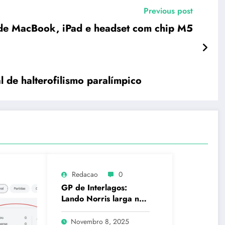
Previous post
 de MacBook, iPad e headset com chip M5
 de halterofilismo paralímpico
Redacao
0
GP de Interlagos:
Lando Norris larga na
pole position no
domingo
Novembro 8, 2025