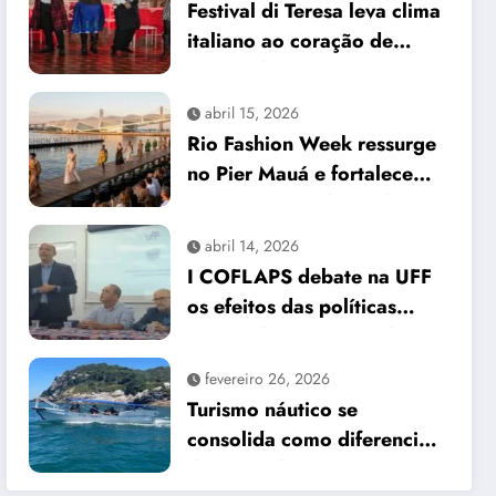
Festival di Teresa leva clima
italiano ao coração de
Petrópolis
abril 15, 2026
Rio Fashion Week ressurge
no Pier Mauá e fortalece
protagonismo da moda
carioca
abril 14, 2026
I COFLAPS debate na UFF
os efeitos das políticas
sociais do governo Lula III
no Rio de Janeiro
fevereiro 26, 2026
Turismo náutico se
consolida como diferencial
da Barra da Tijuca