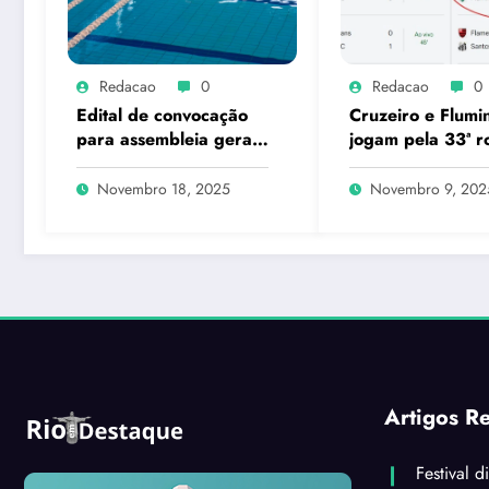
Redacao
0
Redacao
0
Edital de convocação
Cruzeiro e Flumi
para assembleia geral
jogam pela 33ª 
de fundação da
do Campeonato
federação de esportes
Brasileiro
Novembro 18, 2025
Novembro 9, 202
subaquáticos do estado
do rio de janeiro –
FESARJ
Artigos R
Festival d