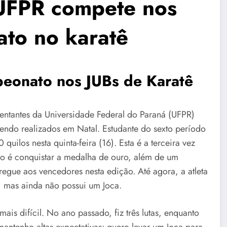
 UFPR compete nos
to no karatê
peonato nos JUBs de Karatê
entantes da Universidade Federal do Paraná (UFPR)
 sendo realizados em Natal. Estudante do sexto período
quilos nesta quinta-feira (16). Esta é a terceira vez
ivo é conquistar a medalha de ouro, além de um
egue aos vencedores nesta edição. Até agora, a atleta
 mas ainda não possui um Joca.
ais difícil. No ano passado, fiz três lutas, enquanto
mantenho altas expectativas: quero levar um Joca para