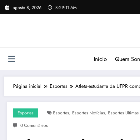
Pular
agosto 8, 2026
8:29:12 AM
para
o
conteúdo
Início
Quem So
Página inicial
Esportes
Atleta-estudante da UFPR com
,
,
Esportes
Esportes
Esportes Notícias
Esportes Ultimas
0 Comentários