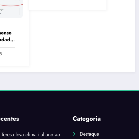
nense
rodada
5
ecentes
Categoria
Destaque
i Teresa leva clima italiano ao