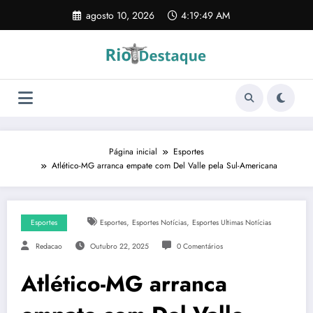
Pular
agosto 10, 2026
4:19:50 AM
para
o
conteúdo
Página inicial
Esportes
Atlético-MG arranca empate com Del Valle pela Sul-Americana
,
,
Esportes
Esportes
Esportes Notícias
Esportes Ultimas Notícias
Redacao
Outubro 22, 2025
0 Comentários
Atlético-MG arranca