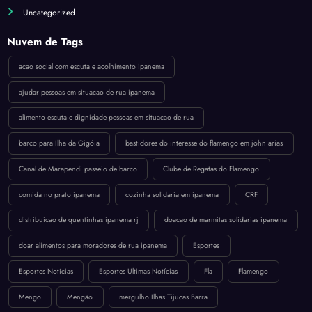
Uncategorized
Nuvem de Tags
acao social com escuta e acolhimento ipanema
ajudar pessoas em situacao de rua ipanema
alimento escuta e dignidade pessoas em situacao de rua
barco para Ilha da Gigóia
bastidores do interesse do flamengo em john arias
Canal de Marapendi passeio de barco
Clube de Regatas do Flamengo
comida no prato ipanema
cozinha solidaria em ipanema
CRF
distribuicao de quentinhas ipanema rj
doacao de marmitas solidarias ipanema
doar alimentos para moradores de rua ipanema
Esportes
Esportes Notícias
Esportes Ultimas Notícias
Fla
Flamengo
Mengo
Mengão
mergulho Ilhas Tijucas Barra