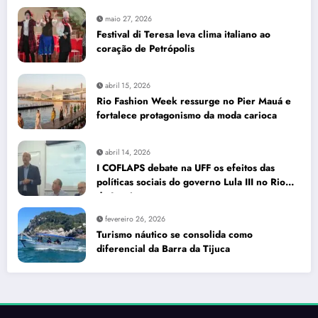
maio 27, 2026
Festival di Teresa leva clima italiano ao
coração de Petrópolis
abril 15, 2026
Rio Fashion Week ressurge no Pier Mauá e
fortalece protagonismo da moda carioca
abril 14, 2026
I COFLAPS debate na UFF os efeitos das
políticas sociais do governo Lula III no Rio
de Janeiro
fevereiro 26, 2026
Turismo náutico se consolida como
diferencial da Barra da Tijuca