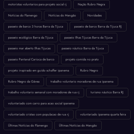
motoristas voluntarios para projeto social rj
Nação Rubro Negra
Notícias do Flamengo
Notícias do Mengão
Novidades
passeio de barco 3 horas Barra da Tijuca
passeio de barco Barra da Tijuca RJ
passeio ecológico Barra da Tijuca
passeio Ilhas Tijucas Barra da Tijuca
passeio mar aberto Ilhas Tijucas
passeio náutico Barra da Tijuca
passeio Pantanal Carioca de barco
projeto comida no prato
projeto inspirado em guido schaffer ipanema
Rubro Negro
Rubro Negro da Gávea
trabalho voluntario moradores de rua ipanema
trabalho voluntario semanal com moradores de rua rj
turismo náutico Barra RJ
voluntariado com carro para acao social ipanema
voluntariado cristao com populacao de rua rj
voluntariado ipanema quarta feira
Últimas Notícias do Flamengo
Últimas Notícias do Mengão