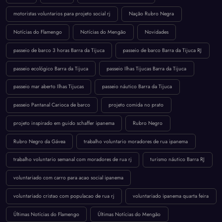
motoristas voluntarios para projeto social rj
Nação Rubro Negra
Notícias do Flamengo
Notícias do Mengão
Novidades
passeio de barco 3 horas Barra da Tijuca
passeio de barco Barra da Tijuca RJ
passeio ecológico Barra da Tijuca
passeio Ilhas Tijucas Barra da Tijuca
passeio mar aberto Ilhas Tijucas
passeio náutico Barra da Tijuca
passeio Pantanal Carioca de barco
projeto comida no prato
projeto inspirado em guido schaffer ipanema
Rubro Negro
Rubro Negro da Gávea
trabalho voluntario moradores de rua ipanema
trabalho voluntario semanal com moradores de rua rj
turismo náutico Barra RJ
voluntariado com carro para acao social ipanema
voluntariado cristao com populacao de rua rj
voluntariado ipanema quarta feira
Últimas Notícias do Flamengo
Últimas Notícias do Mengão