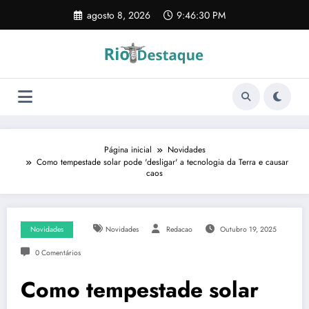
Pular
agosto 8, 2026
9:46:31 PM
para
o
conteúdo
Página inicial
Novidades
Como tempestade solar pode 'desligar' a tecnologia da Terra e causar
caos
Novidades
Novidades
Redacao
Outubro 19, 2025
0 Comentários
Como tempestade solar