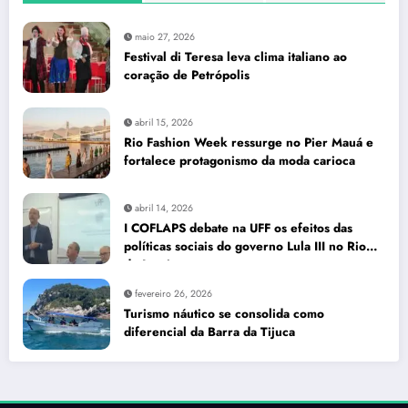
maio 27, 2026
Festival di Teresa leva clima italiano ao
coração de Petrópolis
abril 15, 2026
Rio Fashion Week ressurge no Pier Mauá e
fortalece protagonismo da moda carioca
abril 14, 2026
I COFLAPS debate na UFF os efeitos das
políticas sociais do governo Lula III no Rio
de Janeiro
fevereiro 26, 2026
Turismo náutico se consolida como
diferencial da Barra da Tijuca