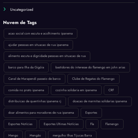
Uncategorized
Nuvem de Tags
acao social com escuta e acolhimento ipanema
ajudar pessoas em situacao de rua ipanema
alimento escuta e dignidade pessoas em situacao de rua
barco para Ilha da Gigóia
bastidores do interesse do flamengo em john arias
Canal de Marapendi passeio de barco
Clube de Regatas do Flamengo
comida no prato ipanema
cozinha solidaria em ipanema
CRF
distribuicao de quentinhas ipanema rj
doacao de marmitas solidarias ipanema
doar alimentos para moradores de rua ipanema
Esportes
Esportes Notícias
Esportes Ultimas Notícias
Fla
Flamengo
Mengo
Mengão
mergulho Ilhas Tijucas Barra