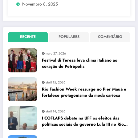
Novembro 8, 2025
RECENTE
POPULARES
COMENTÁRIO
maio 27, 2026
Festival di Teresa leva clima italiano ao
coração de Petrópolis
abril 15, 2026
Rio Fashion Week ressurge no Pier Mauá e
fortalece protagonismo da moda carioca
abril 14, 2026
I COFLAPS debate na UFF os efeitos das
políticas sociais do governo Lula III no Rio
de Janeiro