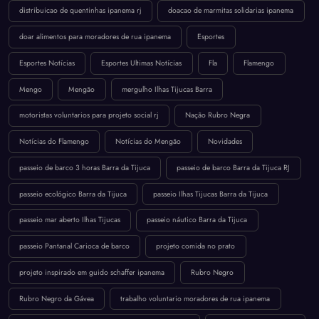
distribuicao de quentinhas ipanema rj
doacao de marmitas solidarias ipanema
doar alimentos para moradores de rua ipanema
Esportes
Esportes Notícias
Esportes Ultimas Notícias
Fla
Flamengo
Mengo
Mengão
mergulho Ilhas Tijucas Barra
motoristas voluntarios para projeto social rj
Nação Rubro Negra
Notícias do Flamengo
Notícias do Mengão
Novidades
passeio de barco 3 horas Barra da Tijuca
passeio de barco Barra da Tijuca RJ
passeio ecológico Barra da Tijuca
passeio Ilhas Tijucas Barra da Tijuca
passeio mar aberto Ilhas Tijucas
passeio náutico Barra da Tijuca
passeio Pantanal Carioca de barco
projeto comida no prato
projeto inspirado em guido schaffer ipanema
Rubro Negro
Rubro Negro da Gávea
trabalho voluntario moradores de rua ipanema