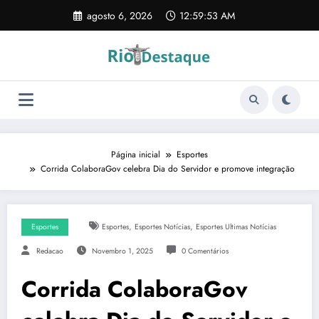
Pular
agosto 6, 2026
12:59:54 AM
para
o
conteúdo
Página inicial
Esportes
Corrida ColaboraGov celebra Dia do Servidor e promove integração
,
,
Esportes
Esportes
Esportes Notícias
Esportes Ultimas Notícias
Redacao
Novembro 1, 2025
0 Comentários
Corrida ColaboraGov