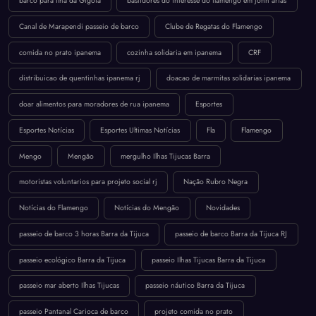
barco para Ilha da Gigóia
bastidores do interesse do flamengo em john arias
Canal de Marapendi passeio de barco
Clube de Regatas do Flamengo
comida no prato ipanema
cozinha solidaria em ipanema
CRF
distribuicao de quentinhas ipanema rj
doacao de marmitas solidarias ipanema
doar alimentos para moradores de rua ipanema
Esportes
Esportes Notícias
Esportes Ultimas Notícias
Fla
Flamengo
Mengo
Mengão
mergulho Ilhas Tijucas Barra
motoristas voluntarios para projeto social rj
Nação Rubro Negra
Notícias do Flamengo
Notícias do Mengão
Novidades
passeio de barco 3 horas Barra da Tijuca
passeio de barco Barra da Tijuca RJ
passeio ecológico Barra da Tijuca
passeio Ilhas Tijucas Barra da Tijuca
passeio mar aberto Ilhas Tijucas
passeio náutico Barra da Tijuca
passeio Pantanal Carioca de barco
projeto comida no prato