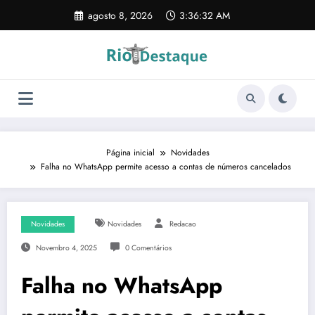
Pular
agosto 8, 2026
3:36:33 AM
para
o
conteúdo
Página inicial
Novidades
Falha no WhatsApp permite acesso a contas de números cancelados
Novidades
Novidades
Redacao
Novembro 4, 2025
0 Comentários
Falha no WhatsApp