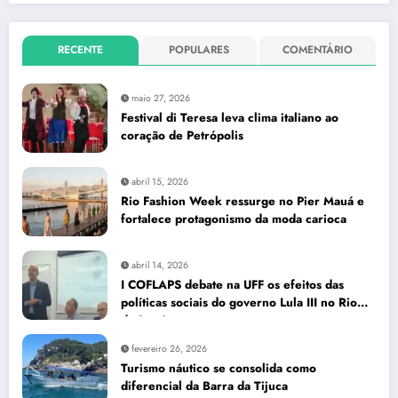
RECENTE
POPULARES
COMENTÁRIO
maio 27, 2026
Festival di Teresa leva clima italiano ao
coração de Petrópolis
abril 15, 2026
Rio Fashion Week ressurge no Pier Mauá e
fortalece protagonismo da moda carioca
abril 14, 2026
I COFLAPS debate na UFF os efeitos das
políticas sociais do governo Lula III no Rio
de Janeiro
fevereiro 26, 2026
Turismo náutico se consolida como
diferencial da Barra da Tijuca