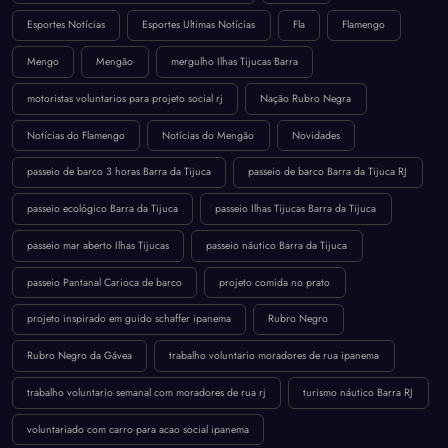
Esportes Notícias
Esportes Ultimas Notícias
Fla
Flamengo
Mengo
Mengão
mergulho Ilhas Tijucas Barra
motoristas voluntarios para projeto social rj
Nação Rubro Negra
Notícias do Flamengo
Notícias do Mengão
Novidades
passeio de barco 3 horas Barra da Tijuca
passeio de barco Barra da Tijuca RJ
passeio ecológico Barra da Tijuca
passeio Ilhas Tijucas Barra da Tijuca
passeio mar aberto Ilhas Tijucas
passeio náutico Barra da Tijuca
passeio Pantanal Carioca de barco
projeto comida no prato
projeto inspirado em guido schaffer ipanema
Rubro Negro
Rubro Negro da Gávea
trabalho voluntario moradores de rua ipanema
trabalho voluntario semanal com moradores de rua rj
turismo náutico Barra RJ
voluntariado com carro para acao social ipanema