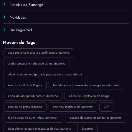
Notícias do Flamengo
Novidades
Uncategorized
Nuvem de Tags
acao social com escuta e acolhimento ipanema
ajudar pessoas em situacao de rua ipanema
alimento escuta e dignidade pessoas em situacao de rua
barco para Ilha da Gigóia
bastidores do interesse do flamengo em john arias
Canal de Marapendi passeio de barco
Clube de Regatas do Flamengo
comida no prato ipanema
cozinha solidaria em ipanema
CRF
distribuicao de quentinhas ipanema rj
doacao de marmitas solidarias ipanema
doar alimentos para moradores de rua ipanema
Esportes