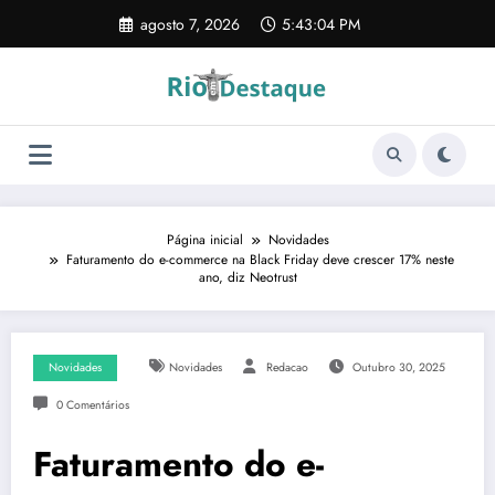
Pular
agosto 7, 2026
5:43:05 PM
para
o
conteúdo
Página inicial
Novidades
Faturamento do e-commerce na Black Friday deve crescer 17% neste
ano, diz Neotrust
Novidades
Novidades
Redacao
Outubro 30, 2025
0 Comentários
Faturamento do e-