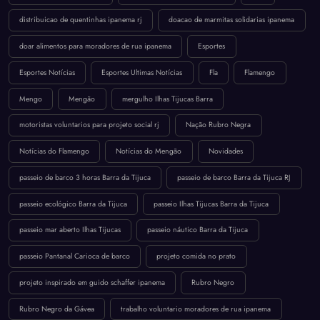
distribuicao de quentinhas ipanema rj
doacao de marmitas solidarias ipanema
doar alimentos para moradores de rua ipanema
Esportes
Esportes Notícias
Esportes Ultimas Notícias
Fla
Flamengo
Mengo
Mengão
mergulho Ilhas Tijucas Barra
motoristas voluntarios para projeto social rj
Nação Rubro Negra
Notícias do Flamengo
Notícias do Mengão
Novidades
passeio de barco 3 horas Barra da Tijuca
passeio de barco Barra da Tijuca RJ
passeio ecológico Barra da Tijuca
passeio Ilhas Tijucas Barra da Tijuca
passeio mar aberto Ilhas Tijucas
passeio náutico Barra da Tijuca
passeio Pantanal Carioca de barco
projeto comida no prato
projeto inspirado em guido schaffer ipanema
Rubro Negro
Rubro Negro da Gávea
trabalho voluntario moradores de rua ipanema