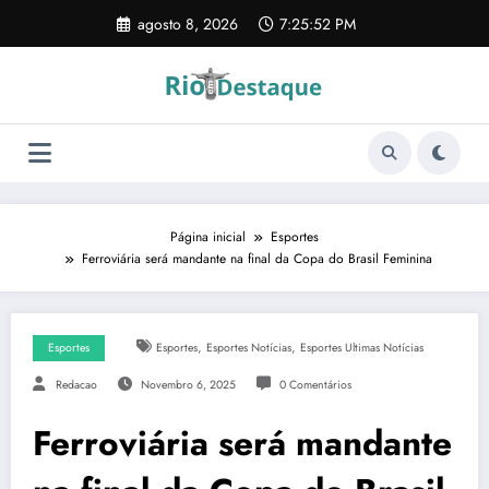
Pular
agosto 8, 2026
7:25:53 PM
para
o
conteúdo
Página inicial
Esportes
Ferroviária será mandante na final da Copa do Brasil Feminina
,
,
Esportes
Esportes
Esportes Notícias
Esportes Ultimas Notícias
Redacao
Novembro 6, 2025
0 Comentários
Ferroviária será mandante