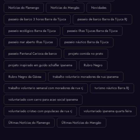
Notícias do Flamengo
Notícias do Mengão
Novidades
passeio de barco 3 horas Barra da Tijuca
passeio de barco Barra da Tijuca RJ
passeio ecológico Barra da Tijuca
passeio Ilhas Tijucas Barra da Tijuca
passeio mar aberto Ilhas Tijucas
passeio náutico Barra da Tijuca
passeio Pantanal Carioca de barco
projeto comida no prato
projeto inspirado em guido schaffer ipanema
Rubro Negro
Rubro Negro da Gávea
trabalho voluntario moradores de rua ipanema
trabalho voluntario semanal com moradores de rua rj
turismo náutico Barra RJ
voluntariado com carro para acao social ipanema
voluntariado cristao com populacao de rua rj
voluntariado ipanema quarta feira
Últimas Notícias do Flamengo
Últimas Notícias do Mengão