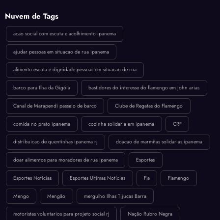
Nuvem de Tags
acao social com escuta e acolhimento ipanema
ajudar pessoas em situacao de rua ipanema
alimento escuta e dignidade pessoas em situacao de rua
barco para Ilha da Gigóia
bastidores do interesse do flamengo em john arias
Canal de Marapendi passeio de barco
Clube de Regatas do Flamengo
comida no prato ipanema
cozinha solidaria em ipanema
CRF
distribuicao de quentinhas ipanema rj
doacao de marmitas solidarias ipanema
doar alimentos para moradores de rua ipanema
Esportes
Esportes Notícias
Esportes Ultimas Notícias
Fla
Flamengo
Mengo
Mengão
mergulho Ilhas Tijucas Barra
motoristas voluntarios para projeto social rj
Nação Rubro Negra