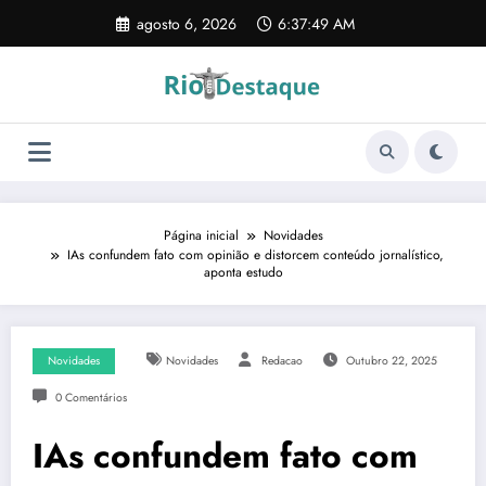
Pular
agosto 6, 2026
6:37:50 AM
para
o
conteúdo
Página inicial
Novidades
IAs confundem fato com opinião e distorcem conteúdo jornalístico,
aponta estudo
Novidades
Novidades
Redacao
Outubro 22, 2025
0 Comentários
IAs confundem fato com