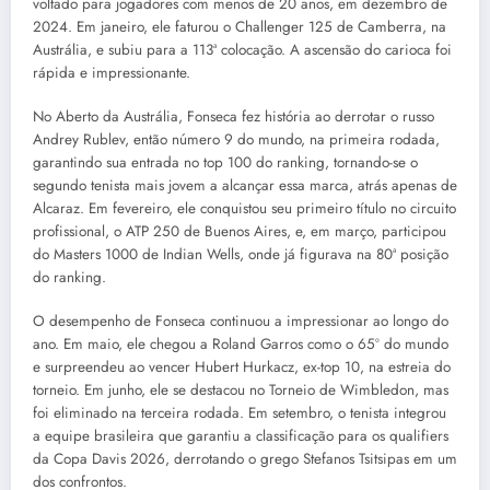
voltado para jogadores com menos de 20 anos, em dezembro de
2024. Em janeiro, ele faturou o Challenger 125 de Camberra, na
Austrália, e subiu para a 113ª colocação. A ascensão do carioca foi
rápida e impressionante.
No Aberto da Austrália, Fonseca fez história ao derrotar o russo
Andrey Rublev, então número 9 do mundo, na primeira rodada,
garantindo sua entrada no top 100 do ranking, tornando-se o
segundo tenista mais jovem a alcançar essa marca, atrás apenas de
Alcaraz. Em fevereiro, ele conquistou seu primeiro título no circuito
profissional, o ATP 250 de Buenos Aires, e, em março, participou
do Masters 1000 de Indian Wells, onde já figurava na 80ª posição
do ranking.
O desempenho de Fonseca continuou a impressionar ao longo do
ano. Em maio, ele chegou a Roland Garros como o 65º do mundo
e surpreendeu ao vencer Hubert Hurkacz, ex-top 10, na estreia do
torneio. Em junho, ele se destacou no Torneio de Wimbledon, mas
foi eliminado na terceira rodada. Em setembro, o tenista integrou
a equipe brasileira que garantiu a classificação para os qualifiers
da Copa Davis 2026, derrotando o grego Stefanos Tsitsipas em um
dos confrontos.