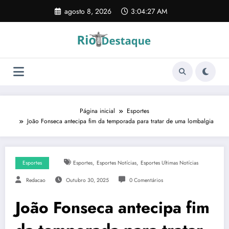
Pular
agosto 8, 2026
3:04:27 AM
para
o
conteúdo
Página inicial
Esportes
João Fonseca antecipa fim da temporada para tratar de uma lombalgia
,
,
Esportes
Esportes
Esportes Notícias
Esportes Ultimas Notícias
Redacao
Outubro 30, 2025
0 Comentários
João Fonseca antecipa fim