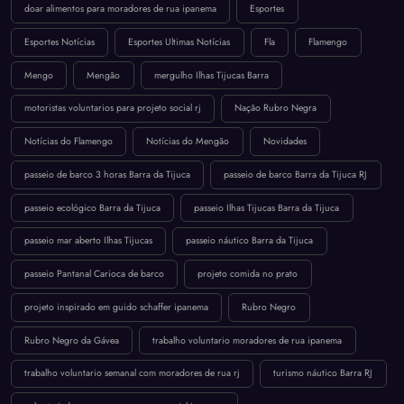
doar alimentos para moradores de rua ipanema
Esportes
Esportes Notícias
Esportes Ultimas Notícias
Fla
Flamengo
Mengo
Mengão
mergulho Ilhas Tijucas Barra
motoristas voluntarios para projeto social rj
Nação Rubro Negra
Notícias do Flamengo
Notícias do Mengão
Novidades
passeio de barco 3 horas Barra da Tijuca
passeio de barco Barra da Tijuca RJ
passeio ecológico Barra da Tijuca
passeio Ilhas Tijucas Barra da Tijuca
passeio mar aberto Ilhas Tijucas
passeio náutico Barra da Tijuca
passeio Pantanal Carioca de barco
projeto comida no prato
projeto inspirado em guido schaffer ipanema
Rubro Negro
Rubro Negro da Gávea
trabalho voluntario moradores de rua ipanema
trabalho voluntario semanal com moradores de rua rj
turismo náutico Barra RJ