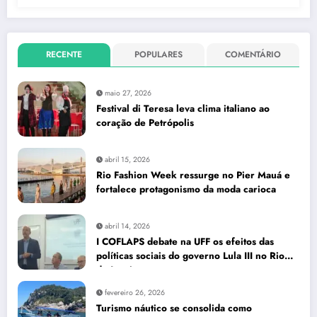
RECENTE
POPULARES
COMENTÁRIO
maio 27, 2026
Festival di Teresa leva clima italiano ao
coração de Petrópolis
abril 15, 2026
Rio Fashion Week ressurge no Pier Mauá e
fortalece protagonismo da moda carioca
abril 14, 2026
I COFLAPS debate na UFF os efeitos das
políticas sociais do governo Lula III no Rio
de Janeiro
fevereiro 26, 2026
Turismo náutico se consolida como