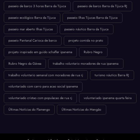
passeio de barco 3 horas Barra da Tijuca
passeio de barco Barra da Tijuca RJ
passeio ecológico Barra da Tijuca
passeio Ilhas Tijucas Barra da Tijuca
passeio mar aberto Ilhas Tijucas
passeio náutico Barra da Tijuca
passeio Pantanal Carioca de barco
projeto comida no prato
projeto inspirado em guido schaffer ipanema
Rubro Negro
Rubro Negro da Gávea
trabalho voluntario moradores de rua ipanema
trabalho voluntario semanal com moradores de rua rj
turismo náutico Barra RJ
voluntariado com carro para acao social ipanema
voluntariado cristao com populacao de rua rj
voluntariado ipanema quarta feira
Últimas Notícias do Flamengo
Últimas Notícias do Mengão