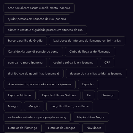
acao social com escuta e acolhimento ipanema
ajudar pessoas em situacao de rua ipanema
alimento escuta e dignidade pessoas em situacao de rua
barco para Ilha da Gigóia
bastidores do interesse do flamengo em john arias
Canal de Marapendi passeio de barco
Clube de Regatas do Flamengo
comida no prato ipanema
cozinha solidaria em ipanema
CRF
distribuicao de quentinhas ipanema rj
doacao de marmitas solidarias ipanema
doar alimentos para moradores de rua ipanema
Esportes
Esportes Notícias
Esportes Ultimas Notícias
Fla
Flamengo
Mengo
Mengão
mergulho Ilhas Tijucas Barra
motoristas voluntarios para projeto social rj
Nação Rubro Negra
Notícias do Flamengo
Notícias do Mengão
Novidades