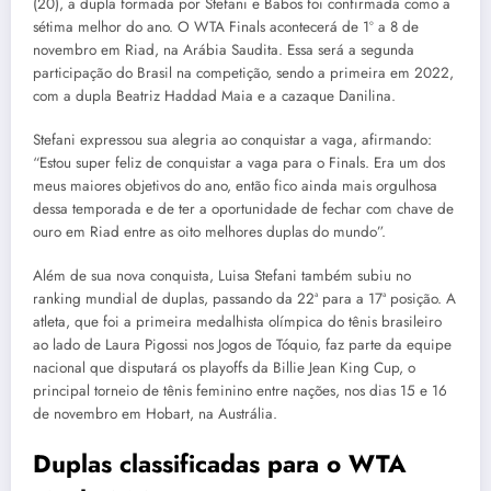
(20), a dupla formada por Stefani e Babos foi confirmada como a
sétima melhor do ano. O WTA Finals acontecerá de 1º a 8 de
novembro em Riad, na Arábia Saudita. Essa será a segunda
participação do Brasil na competição, sendo a primeira em 2022,
com a dupla Beatriz Haddad Maia e a cazaque Danilina.
Stefani expressou sua alegria ao conquistar a vaga, afirmando:
“Estou super feliz de conquistar a vaga para o Finals. Era um dos
meus maiores objetivos do ano, então fico ainda mais orgulhosa
dessa temporada e de ter a oportunidade de fechar com chave de
ouro em Riad entre as oito melhores duplas do mundo”.
Além de sua nova conquista, Luisa Stefani também subiu no
ranking mundial de duplas, passando da 22ª para a 17ª posição. A
atleta, que foi a primeira medalhista olímpica do tênis brasileiro
ao lado de Laura Pigossi nos Jogos de Tóquio, faz parte da equipe
nacional que disputará os playoffs da Billie Jean King Cup, o
principal torneio de tênis feminino entre nações, nos dias 15 e 16
de novembro em Hobart, na Austrália.
Duplas classificadas para o WTA