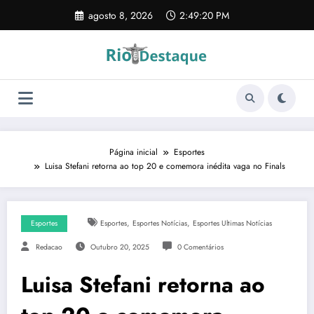
Pular
agosto 8, 2026
2:49:21 PM
para
o
conteúdo
Página inicial
Esportes
Luisa Stefani retorna ao top 20 e comemora inédita vaga no Finals
,
,
Esportes
Esportes
Esportes Notícias
Esportes Ultimas Notícias
Redacao
Outubro 20, 2025
0 Comentários
Luisa Stefani retorna ao