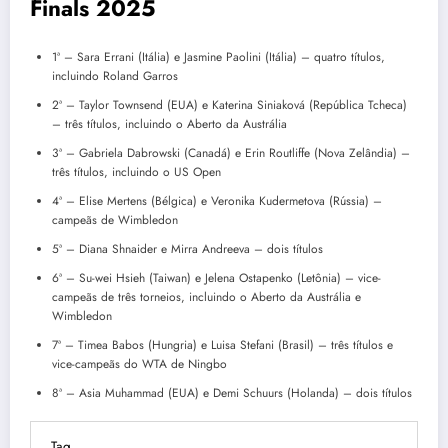
Finals 2025
1ª – Sara Errani (Itália) e Jasmine Paolini (Itália) – quatro títulos,
incluindo Roland Garros
2ª – Taylor Townsend (EUA) e Katerina Siniaková (República Tcheca)
– três títulos, incluindo o Aberto da Austrália
3ª – Gabriela Dabrowski (Canadá) e Erin Routliffe (Nova Zelândia) –
três títulos, incluindo o US Open
4ª – Elise Mertens (Bélgica) e Veronika Kudermetova (Rússia) –
campeãs de Wimbledon
5ª – Diana Shnaider e Mirra Andreeva – dois títulos
6ª – Su-wei Hsieh (Taiwan) e Jelena Ostapenko (Letônia) – vice-
campeãs de três torneios, incluindo o Aberto da Austrália e
Wimbledon
7ª – Timea Babos (Hungria) e Luisa Stefani (Brasil) – três títulos e
vice-campeãs do WTA de Ningbo
8ª – Asia Muhammad (EUA) e Demi Schuurs (Holanda) – dois títulos
Tag