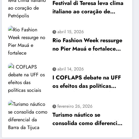
Festival di Teresa leva clima
italiano ao coração de
Petrópolis
abril 15, 2026
Rio Fashion Week ressurge
no Pier Mauá e fortalece
protagonismo da moda
carioca
abril 14, 2026
I COFLAPS debate na UFF
os efeitos das políticas
sociais do governo Lula III
no Rio de Janeiro
fevereiro 26, 2026
Turismo náutico se
consolida como diferencial
da Barra da Tijuca