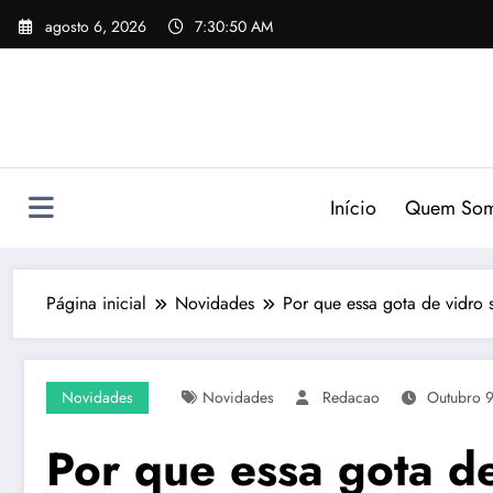
Pular
agosto 6, 2026
7:30:51 AM
para
o
conteúdo
Início
Quem So
Página inicial
Novidades
Por que essa gota de vidro 
Novidades
Novidades
Redacao
Outubro 9
Por que essa gota de