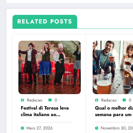
RELATED POSTS
Redacao
0
Redacao
0
Festival di Teresa leva
Qual o melhor di
clima italiano ao
semana para um
coração de Petrópolis
hour?
Maio 27, 2026
Novembro 30, 2