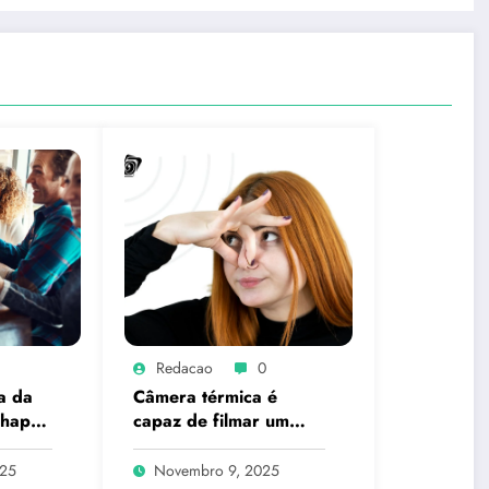
Redacao
0
a da
Câmera térmica é
 happy
capaz de filmar um
pum? A ciência explica
o que é real
025
Novembro 9, 2025