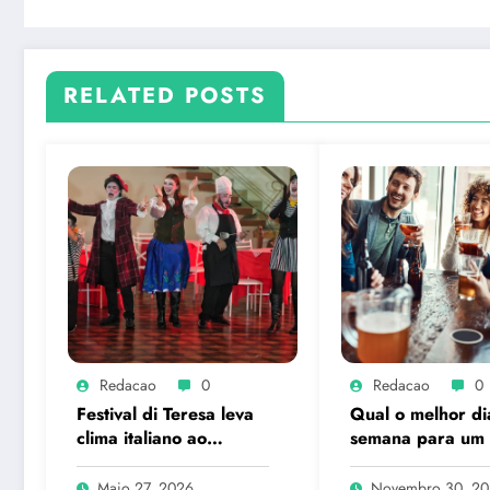
RELATED POSTS
Redacao
0
Redacao
0
Festival di Teresa leva
Qual o melhor di
clima italiano ao
semana para um
coração de Petrópolis
hour?
Maio 27, 2026
Novembro 30, 2