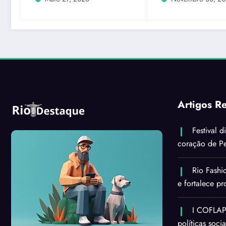
Artigos R
Festival d
coração de Pe
Rio Fashi
e fortalece p
I COFLAPS
políticas soci