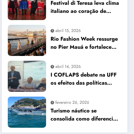
Festival di Teresa leva clima
italiano ao coração de
Petrópolis
abril 15, 2026
Rio Fashion Week ressurge
no Pier Mauá e fortalece
protagonismo da moda
carioca
abril 14, 2026
I COFLAPS debate na UFF
os efeitos das políticas
sociais do governo Lula III
no Rio de Janeiro
fevereiro 26, 2026
Turismo náutico se
consolida como diferencial
da Barra da Tijuca