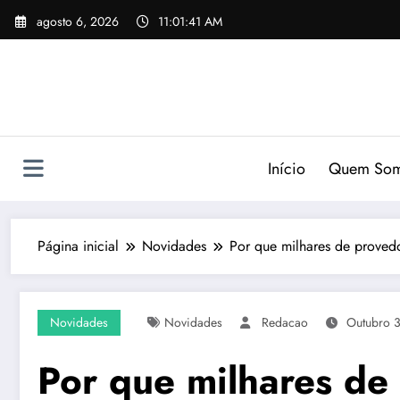
Pular
agosto 6, 2026
11:01:42 AM
para
o
conteúdo
Início
Quem So
Página inicial
Novidades
Por que milhares de provedo
Novidades
Novidades
Redacao
Outubro 
Por que milhares de