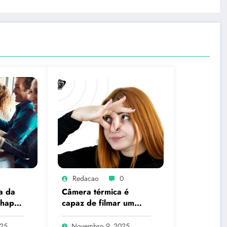
Redacao
0
a da
Câmera térmica é
 happy
capaz de filmar um
pum? A ciência explica
o que é real
025
Novembro 9, 2025