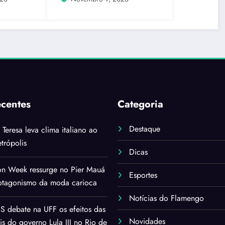
ecentes
Categoria
Destaque
i Teresa leva clima italiano ao
trópolis
Dicas
on Week ressurge no Pier Mauá
Esportes
rotagonismo da moda carioca
Notícias do Flamengo
 debate na UFF os efeitos das
Novidades
ais do governo Lula III no Rio de