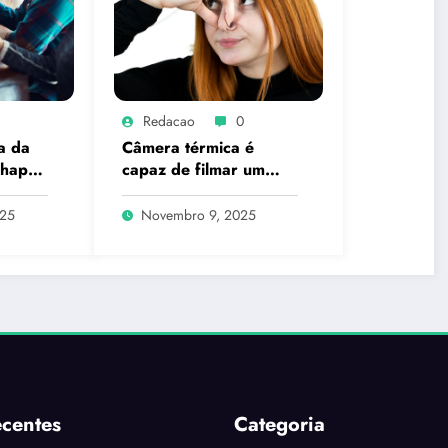
Redacao
0
a da
Câmera térmica é
 happy
capaz de filmar um
pum? A ciência explica
o que é real
025
Novembro 9, 2025
ecentes
Categoria