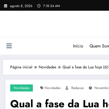
Pular
agosto 8, 2026
7:18:35 AM
para
o
conteúdo
Início
Quem So
Página inicial
Novidades
Qual a fase da Lua hoje (6
Novidades
Novidades
Redacao
Novembro
Qual a fase da Lua h