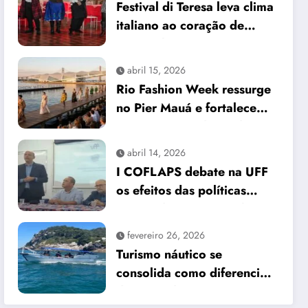
Festival di Teresa leva clima
italiano ao coração de
Petrópolis
abril 15, 2026
Rio Fashion Week ressurge
no Pier Mauá e fortalece
protagonismo da moda
carioca
abril 14, 2026
I COFLAPS debate na UFF
os efeitos das políticas
sociais do governo Lula III
no Rio de Janeiro
fevereiro 26, 2026
Turismo náutico se
consolida como diferencial
da Barra da Tijuca