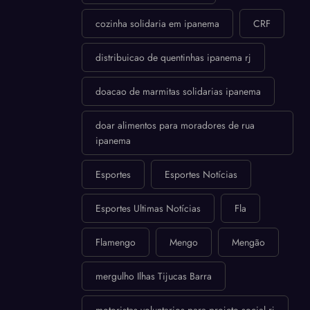
cozinha solidaria em ipanema
CRF
distribuicao de quentinhas ipanema rj
doacao de marmitas solidarias ipanema
doar alimentos para moradores de rua
ipanema
Esportes
Esportes Notícias
Esportes Ultimas Notícias
Fla
Flamengo
Mengo
Mengão
mergulho Ilhas Tijucas Barra
motoristas voluntarios para projeto social rj