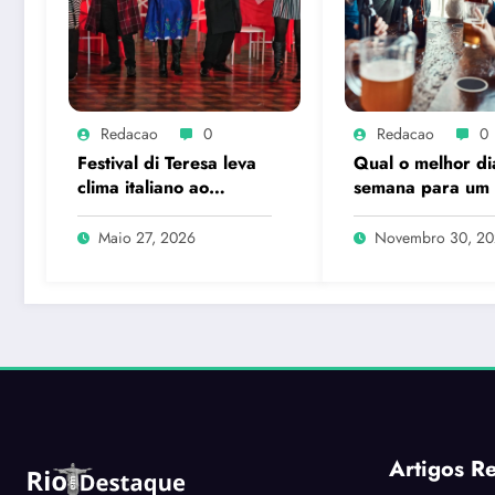
Redacao
0
Redacao
0
Festival di Teresa leva
Qual o melhor di
clima italiano ao
semana para um
coração de Petrópolis
hour?
Maio 27, 2026
Novembro 30, 2
Artigos R