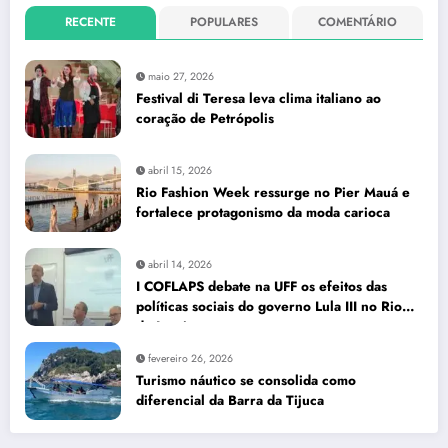
RECENTE
POPULARES
COMENTÁRIO
maio 27, 2026
Festival di Teresa leva clima italiano ao
coração de Petrópolis
abril 15, 2026
Rio Fashion Week ressurge no Pier Mauá e
fortalece protagonismo da moda carioca
abril 14, 2026
I COFLAPS debate na UFF os efeitos das
políticas sociais do governo Lula III no Rio
de Janeiro
fevereiro 26, 2026
Turismo náutico se consolida como
diferencial da Barra da Tijuca