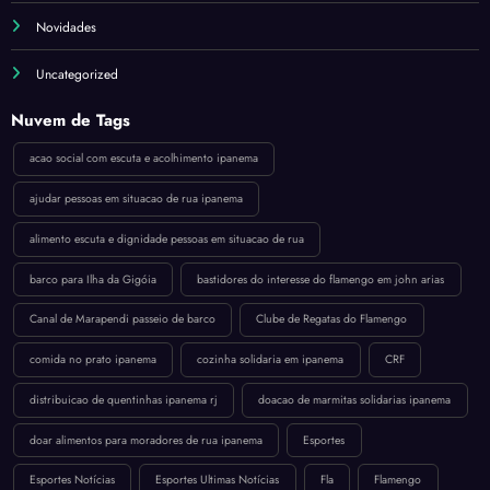
Novidades
Uncategorized
Nuvem de Tags
acao social com escuta e acolhimento ipanema
ajudar pessoas em situacao de rua ipanema
alimento escuta e dignidade pessoas em situacao de rua
barco para Ilha da Gigóia
bastidores do interesse do flamengo em john arias
Canal de Marapendi passeio de barco
Clube de Regatas do Flamengo
comida no prato ipanema
cozinha solidaria em ipanema
CRF
distribuicao de quentinhas ipanema rj
doacao de marmitas solidarias ipanema
doar alimentos para moradores de rua ipanema
Esportes
Esportes Notícias
Esportes Ultimas Notícias
Fla
Flamengo