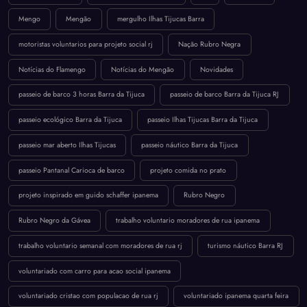
Mengo
Mengão
mergulho Ilhas Tijucas Barra
motoristas voluntarios para projeto social rj
Nação Rubro Negra
Notícias do Flamengo
Notícias do Mengão
Novidades
passeio de barco 3 horas Barra da Tijuca
passeio de barco Barra da Tijuca RJ
passeio ecológico Barra da Tijuca
passeio Ilhas Tijucas Barra da Tijuca
passeio mar aberto Ilhas Tijucas
passeio náutico Barra da Tijuca
passeio Pantanal Carioca de barco
projeto comida no prato
projeto inspirado em guido schaffer ipanema
Rubro Negro
Rubro Negro da Gávea
trabalho voluntario moradores de rua ipanema
trabalho voluntario semanal com moradores de rua rj
turismo náutico Barra RJ
voluntariado com carro para acao social ipanema
voluntariado cristao com populacao de rua rj
voluntariado ipanema quarta feira