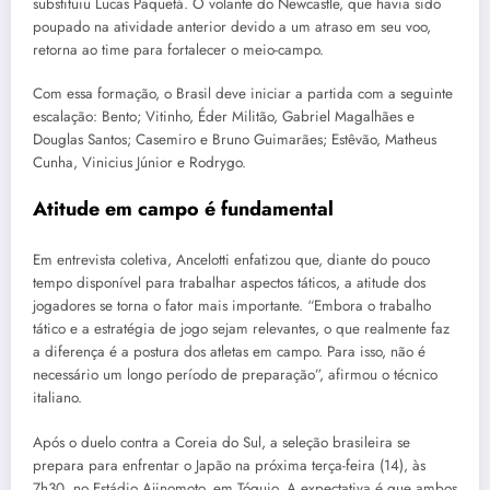
substituiu Lucas Paquetá. O volante do Newcastle, que havia sido
poupado na atividade anterior devido a um atraso em seu voo,
retorna ao time para fortalecer o meio-campo.
Com essa formação, o Brasil deve iniciar a partida com a seguinte
escalação: Bento; Vitinho, Éder Militão, Gabriel Magalhães e
Douglas Santos; Casemiro e Bruno Guimarães; Estêvão, Matheus
Cunha, Vinicius Júnior e Rodrygo.
Atitude em campo é fundamental
Em entrevista coletiva, Ancelotti enfatizou que, diante do pouco
tempo disponível para trabalhar aspectos táticos, a atitude dos
jogadores se torna o fator mais importante. “Embora o trabalho
tático e a estratégia de jogo sejam relevantes, o que realmente faz
a diferença é a postura dos atletas em campo. Para isso, não é
necessário um longo período de preparação”, afirmou o técnico
italiano.
Após o duelo contra a Coreia do Sul, a seleção brasileira se
prepara para enfrentar o Japão na próxima terça-feira (14), às
7h30, no Estádio Ajinomoto, em Tóquio. A expectativa é que ambos