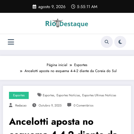
Pular
agosto 9, 2026
5:55:12 AM
para
o
conteúdo
Página inicial
Esportes
Ancelotti aposta no esquema 4-4-2 diante da Coreia do Sul
,
,
Esportes
Esportes
Esportes Notícias
Esportes Ultimas Notícias
Redacao
Outubro 9, 2025
0 Comentários
Ancelotti aposta no