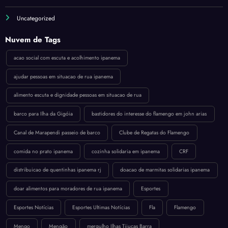
Uncategorized
Nuvem de Tags
acao social com escuta e acolhimento ipanema
ajudar pessoas em situacao de rua ipanema
alimento escuta e dignidade pessoas em situacao de rua
barco para Ilha da Gigóia
bastidores do interesse do flamengo em john arias
Canal de Marapendi passeio de barco
Clube de Regatas do Flamengo
comida no prato ipanema
cozinha solidaria em ipanema
CRF
distribuicao de quentinhas ipanema rj
doacao de marmitas solidarias ipanema
doar alimentos para moradores de rua ipanema
Esportes
Esportes Notícias
Esportes Ultimas Notícias
Fla
Flamengo
Mengo
Mengão
mergulho Ilhas Tijucas Barra