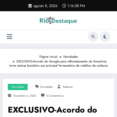
Pular
agosto 8, 2026
1:16:09 PM
para
o
conteúdo
Página inicial
Novidades
EXCLUSIVO-Acordo do Google para reflorestamento da Amazônia
torna startup brasileira sua principal fornecedora de créditos de carbono
Novidades
Novidades
Redacao
Novembro 6, 2025
0 Comentários
EXCLUSIVO-Acordo do