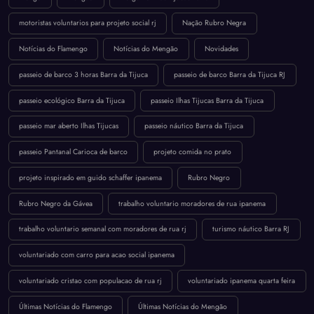
motoristas voluntarios para projeto social rj
Nação Rubro Negra
Notícias do Flamengo
Notícias do Mengão
Novidades
passeio de barco 3 horas Barra da Tijuca
passeio de barco Barra da Tijuca RJ
passeio ecológico Barra da Tijuca
passeio Ilhas Tijucas Barra da Tijuca
passeio mar aberto Ilhas Tijucas
passeio náutico Barra da Tijuca
passeio Pantanal Carioca de barco
projeto comida no prato
projeto inspirado em guido schaffer ipanema
Rubro Negro
Rubro Negro da Gávea
trabalho voluntario moradores de rua ipanema
trabalho voluntario semanal com moradores de rua rj
turismo náutico Barra RJ
voluntariado com carro para acao social ipanema
voluntariado cristao com populacao de rua rj
voluntariado ipanema quarta feira
Últimas Notícias do Flamengo
Últimas Notícias do Mengão