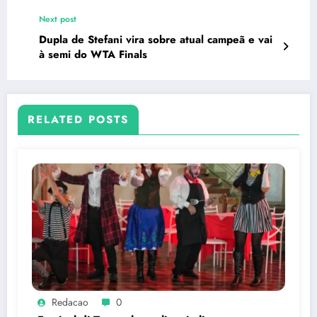
brasileira sua principal fornecedora de créditos
de carbono
Next post
Dupla de Stefani vira sobre atual campeã e vai
à semi do WTA Finals
RELATED POSTS
Redacao
0