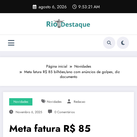
Pular
agosto 6, 2026
9:53:22 AM
para
o
conteúdo
Página inicial
Novidades
Meta fatura R$ 85 bilhões/ano com anúncios de golpes, diz
documento
Novidades
Novidades
Redacao
Novembro 6, 2025
0 Comentários
Meta fatura R$ 85