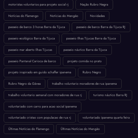
motoristas voluntarios para projeto social rj
Nação Rubro Negra
Notícias do Flamengo
Notícias do Mengão
Novidades
passeio de barco 3 horas Barra da Tijuca
passeio de barco Barra da Tijuca RJ
passeio ecológico Barra da Tijuca
passeio Ilhas Tijucas Barra da Tijuca
passeio mar aberto Ilhas Tijucas
passeio náutico Barra da Tijuca
passeio Pantanal Carioca de barco
projeto comida no prato
projeto inspirado em guido schaffer ipanema
Rubro Negro
Rubro Negro da Gávea
trabalho voluntario moradores de rua ipanema
trabalho voluntario semanal com moradores de rua rj
turismo náutico Barra RJ
voluntariado com carro para acao social ipanema
voluntariado cristao com populacao de rua rj
voluntariado ipanema quarta feira
Últimas Notícias do Flamengo
Últimas Notícias do Mengão