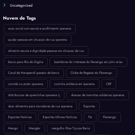
Uncategorized
Nuvem de Tags
acao social com escuta e acolhimento ipanema
ajudar pessoas em situacao de rua ipanema
alimento escuta e dignidade pessoas em situacao de rua
barco para Ilha da Gigóia
bastidores do interesse do flamengo em john arias
Canal de Marapendi passeio de barco
Clube de Regatas do Flamengo
comida no prato ipanema
cozinha solidaria em ipanema
CRF
distribuicao de quentinhas ipanema rj
doacao de marmitas solidarias ipanema
doar alimentos para moradores de rua ipanema
Esportes
Esportes Notícias
Esportes Ultimas Notícias
Fla
Flamengo
Mengo
Mengão
mergulho Ilhas Tijucas Barra