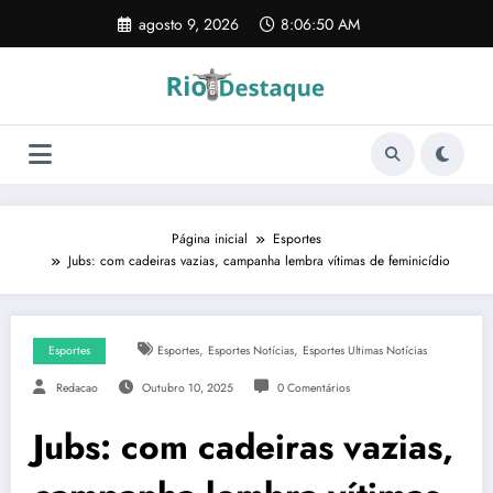
Pular
agosto 9, 2026
8:06:51 AM
para
o
conteúdo
Página inicial
Esportes
Jubs: com cadeiras vazias, campanha lembra vítimas de feminicídio
,
,
Esportes
Esportes
Esportes Notícias
Esportes Ultimas Notícias
Redacao
Outubro 10, 2025
0 Comentários
Jubs: com cadeiras vazias,