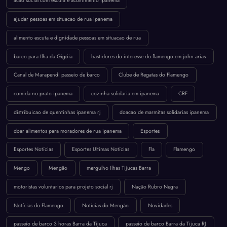
acao social com escuta e acolhimento ipanema
ajudar pessoas em situacao de rua ipanema
alimento escuta e dignidade pessoas em situacao de rua
barco para Ilha da Gigóia
bastidores do interesse do flamengo em john arias
Canal de Marapendi passeio de barco
Clube de Regatas do Flamengo
comida no prato ipanema
cozinha solidaria em ipanema
CRF
distribuicao de quentinhas ipanema rj
doacao de marmitas solidarias ipanema
doar alimentos para moradores de rua ipanema
Esportes
Esportes Notícias
Esportes Ultimas Notícias
Fla
Flamengo
Mengo
Mengão
mergulho Ilhas Tijucas Barra
motoristas voluntarios para projeto social rj
Nação Rubro Negra
Notícias do Flamengo
Notícias do Mengão
Novidades
passeio de barco 3 horas Barra da Tijuca
passeio de barco Barra da Tijuca RJ