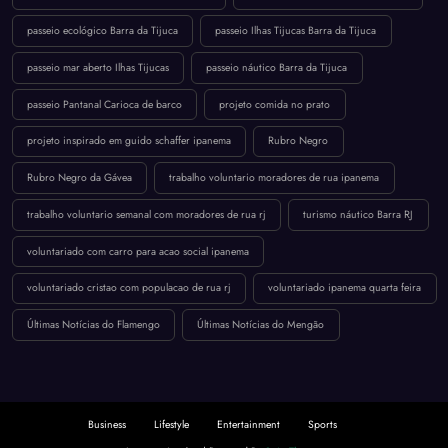
passeio ecológico Barra da Tijuca
passeio Ilhas Tijucas Barra da Tijuca
passeio mar aberto Ilhas Tijucas
passeio náutico Barra da Tijuca
passeio Pantanal Carioca de barco
projeto comida no prato
projeto inspirado em guido schaffer ipanema
Rubro Negro
Rubro Negro da Gávea
trabalho voluntario moradores de rua ipanema
trabalho voluntario semanal com moradores de rua rj
turismo náutico Barra RJ
voluntariado com carro para acao social ipanema
voluntariado cristao com populacao de rua rj
voluntariado ipanema quarta feira
Últimas Notícias do Flamengo
Últimas Notícias do Mengão
Business
Lifestyle
Entertainment
Sports