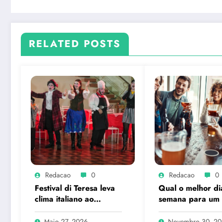
RELATED POSTS
Redacao
0
Redacao
0
Festival di Teresa leva
Qual o melhor di
clima italiano ao
semana para um
coração de Petrópolis
hour?
Maio 27, 2026
Novembro 30, 2