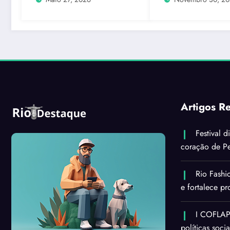
Artigos R
Festival d
coração de Pe
Rio Fashi
e fortalece p
I COFLAPS
políticas soci