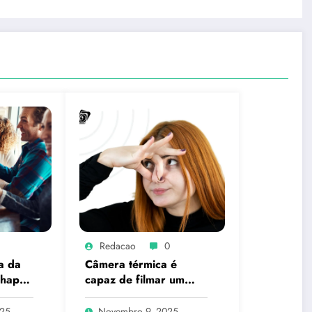
Redacao
0
a da
Câmera térmica é
 happy
capaz de filmar um
pum? A ciência explica
o que é real
025
Novembro 9, 2025