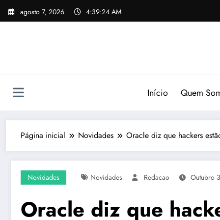
Pular
agosto 7, 2026
4:39:25 AM
para
o
conteúdo
Início
Quem So
Página inicial
Novidades
Oracle diz que hackers estão
Novidades
Novidades
Redacao
Outubro 
Oracle diz que hack