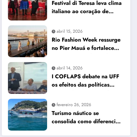
Festival di Teresa leva clima
italiano ao coração de
Petrópolis
abril 15, 2026
Rio Fashion Week ressurge
no Pier Mauá e fortalece
protagonismo da moda
carioca
abril 14, 2026
I COFLAPS debate na UFF
os efeitos das políticas
sociais do governo Lula III
no Rio de Janeiro
fevereiro 26, 2026
Turismo náutico se
consolida como diferencial
da Barra da Tijuca