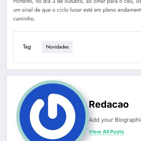
Portanto, no dia 3 de outubro, ao olhar para o céu, 
um sinal de que o ciclo lunar está em pleno andament
caminho.
Tag
Novidades
Redacao
Add your Biographi
View All Posts