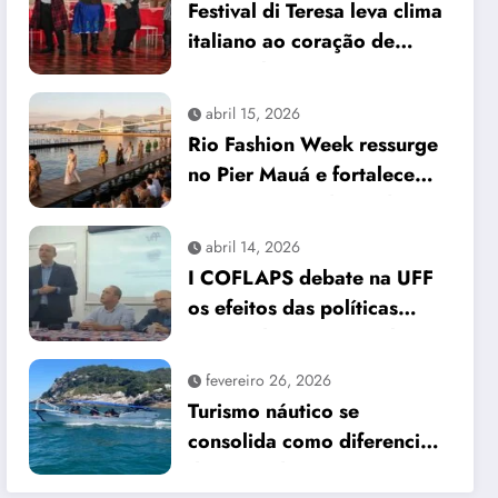
Festival di Teresa leva clima
italiano ao coração de
Petrópolis
abril 15, 2026
Rio Fashion Week ressurge
no Pier Mauá e fortalece
protagonismo da moda
carioca
abril 14, 2026
I COFLAPS debate na UFF
os efeitos das políticas
sociais do governo Lula III
no Rio de Janeiro
fevereiro 26, 2026
Turismo náutico se
consolida como diferencial
da Barra da Tijuca