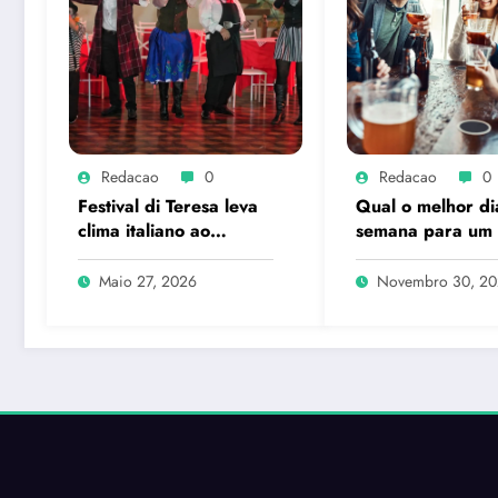
Redacao
0
Redacao
0
Festival di Teresa leva
Qual o melhor di
clima italiano ao
semana para um
coração de Petrópolis
hour?
Maio 27, 2026
Novembro 30, 2