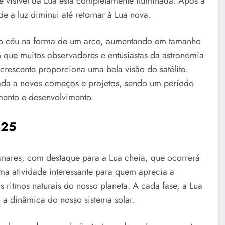
ce visível da Lua está completamente iluminada. Após a
e a luz diminui até retornar à Lua nova.
 no céu na forma de um arco, aumentando em tamanho
que muitos observadores e entusiastas da astronomia
crescente proporciona uma bela visão do satélite.
iada a novos começos e projetos, sendo um período
mento e desenvolvimento.
025
unares, com destaque para a Lua cheia, que ocorrerá
ma atividade interessante para quem aprecia a
ritmos naturais do nosso planeta. A cada fase, a Lua
 a dinâmica do nosso sistema solar.