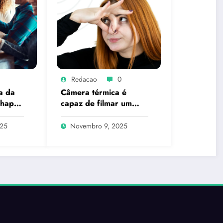
Redacao
0
a da
Câmera térmica é
 happy
capaz de filmar um
pum? A ciência explica
o que é real
025
Novembro 9, 2025