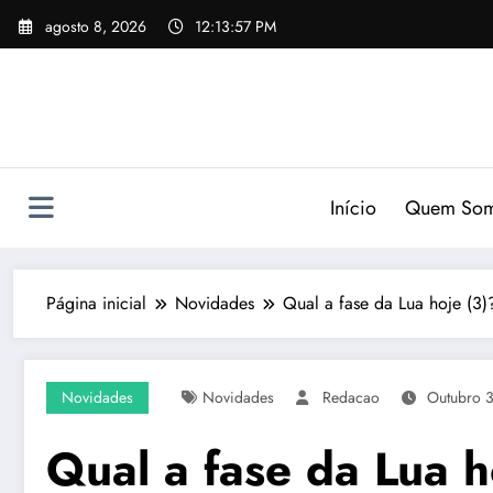
Pular
agosto 8, 2026
12:13:58 PM
para
o
conteúdo
Início
Quem So
Página inicial
Novidades
Qual a fase da Lua hoje (3)
Novidades
Novidades
Redacao
Outubro 
Qual a fase da Lua h