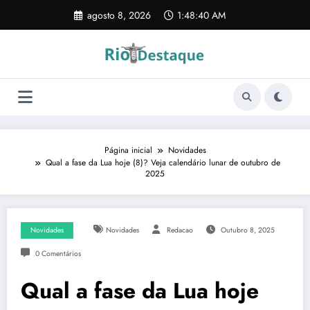
Pular
agosto 8, 2026
1:48:41 AM
para
o
conteúdo
Página inicial
Novidades
Qual a fase da Lua hoje (8)? Veja calendário lunar de outubro de
2025
Novidades
Novidades
Redacao
Outubro 8, 2025
0 Comentários
Qual a fase da Lua hoje