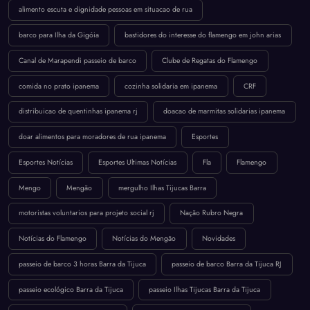
alimento escuta e dignidade pessoas em situacao de rua
barco para Ilha da Gigóia
bastidores do interesse do flamengo em john arias
Canal de Marapendi passeio de barco
Clube de Regatas do Flamengo
comida no prato ipanema
cozinha solidaria em ipanema
CRF
distribuicao de quentinhas ipanema rj
doacao de marmitas solidarias ipanema
doar alimentos para moradores de rua ipanema
Esportes
Esportes Notícias
Esportes Ultimas Notícias
Fla
Flamengo
Mengo
Mengão
mergulho Ilhas Tijucas Barra
motoristas voluntarios para projeto social rj
Nação Rubro Negra
Notícias do Flamengo
Notícias do Mengão
Novidades
passeio de barco 3 horas Barra da Tijuca
passeio de barco Barra da Tijuca RJ
passeio ecológico Barra da Tijuca
passeio Ilhas Tijucas Barra da Tijuca